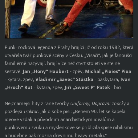
Punk- rocková legenda z Prahy hrající již od roku 1982, která
utvářela tvář punkové scény v Česku. „Visáči“, jak je fanoušci
familiérně nazývají, hrají více než čtvrt století ve stejné
sestavě:
Jan „Hony“ Haubert -
zpěv,
Michal „Pixies“ Pixa
- kytara, zpěv,
Vladimír „Savec“ Šťástka
- baskytara,
Ivan
„Hroch“ Rut
- kytara, zpěv,
Jiří „Sweet P“ Pátek
- bicí.
Nejznámější hity z rané tvorby
Uniformy, Dopravní značky
a
pozdější
Traktor.
Jak o sobě píší: „
Během 90. let se kapela
ideově vzdálila původním anarchistickým ideálům a
punkovému zvuku a myšlenkově se přiblížila spíše nihilismu
a hudebně pak možná dřevnímu
heavy-metalu
.“