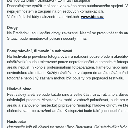
Dálnice D2 Brno - Bratislava - EXIT 25 Hustopeče
Doporučujeme využít možnosti vlakového nebo autobusového spojení. V
nepříjemnostem a zácpám na příjezdových komunikacích.
Veškeré jízdní řády naleznete na stránkách
www.idos.cz
Drogy
Na Pradědovi jsou ilegální drogy zakázané. Nesmí se proto vnášet do ar
Situaci bude monitorovat policie i security firma.
Fotografování, filmování a nahrávání
Na festivalu je povoleno fotografování a natáčení pouze předem akredit
návštěvníků budou tolerované pouze neprofesionální automatické fotoap
areálu nepustí nikoho s profesionálním fotoaparátem, kamerou nebo nah
novinářskou akreditaci. Každý návštěvník vstupem do areálu dává pořad
fotografie nebo jiný záznam mohou být použity pro propagaci festivalu.
Hladové okno
Festivalový areál se bude každé ráno z velké části uzavírat, a to z důvo
následující program. Abyste však mohli v zábavě pokračovat, bude pro v
areálu a stanového městečka) připraveno "nonstop hladové okno", ve k
občerstvovat i po uzavření areálu. K dispozici bude také jednoduché sn
Hustopeče
Hustopeče
leží při dálnici ve směru Brno-Bratislava. Od středověku b