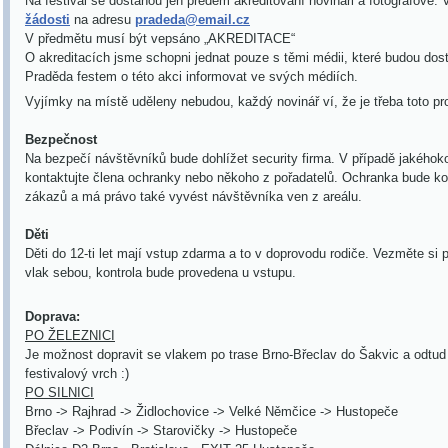
Na festival se dostanou jen předem akreditovaní novináři a fotografové.
žádosti
na adresu
pradeda@email.cz
V předmětu musí být vepsáno
„
AKREDITACE“
O akreditacích jsme schopni jednat pouze s těmi médii, které budou dos
Praděda festem o této akci informovat ve svých médiích.
Vyjímky na místě uděleny nebudou, každý novinář ví, že je třeba toto pr
Bezpečnost
Na bezpečí návštěvníků bude dohlížet security firma. V případě jakéhok
kontaktujte člena ochranky nebo někoho z pořadatelů. Ochranka bude ko
zákazů a má právo také vyvést návštěvníka ven z areálu.
Děti
Děti do 12-ti let mají vstup zdarma a to v doprovodu rodiče. Vezměte si
vlak sebou, kontrola bude provedena u vstupu.
Doprava:
PO ŽELEZNICI
Je možnost dopravit se vlakem po trase Brno-Břeclav do Šakvic a odtud
festivalový vrch :)
PO SILNICI
Brno -> Rajhrad -> Židlochovice -> Velké Němčice -> Hustopeče
Břeclav -> Podivín -> Starovičky -> Hustopeče