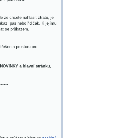
ě že chcete nahlásit ztrátu, je
kaz, pas nebo řidičák. K jejímu
zat se průkazem.
střešen
a prostoru pro
 NOVINKY a hlavní stránku,
******