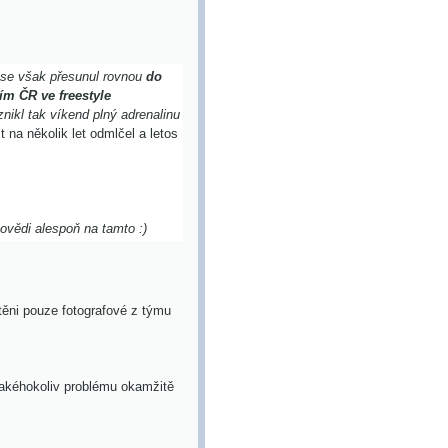
 se však přesunul rovnou
do
ím ČR ve freestyle
znikl tak víkend plný adrenalinu
na několik let odmlčel a letos
povědi alespoň na tamto :)
těni pouze fotografové z týmu
jakéhokoliv problému okamžitě