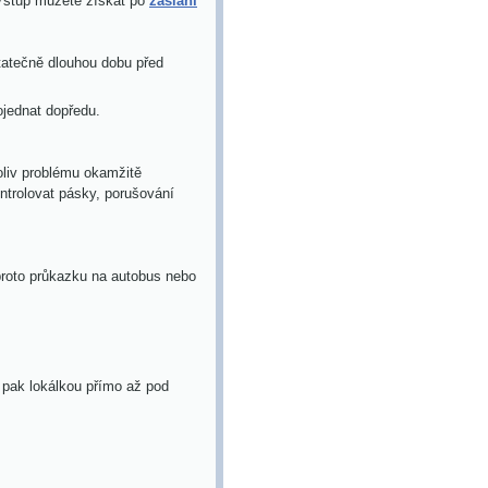
 Vstup můžete získat po
zaslání
tatečně dlouhou dobu před
ojednat dopředu.
oliv problému okamžitě
ntrolovat
pásky, porušování
 proto průkazku na autobus nebo
 pak lokálkou přímo až pod