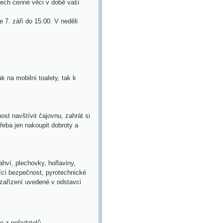
ech cenné věci v době vaší
e 7. září do 15:00
. V neděli
k na mobilní toalety, tak k
ost navštívit
čajovnu
, zahrát si
 třeba jen nakoupit dobroty a
hví, plechovky, hořlaviny,
jící bezpečnost, pyrotechnické
zařízení uvedené v odstavci
o z pořadatelů.