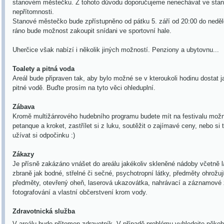
stanovém městečku. Z tohoto důvodu doporučujeme nenechávat ve stan
nepřítomnosti.
Stanové městečko bude zpřístupněno od
pátku 5. září od 20:00 do neděl
ráno bude možnost zakoupit snídani ve sportovní hale.
Uherčice však nabízí i několik jiných možností. Penziony a ubytovnu...
Toalety a pitná voda
Areál bude připraven tak, aby bylo možné se v kteroukoli hodinu dostat ja
pitné vodě. Buďte prosím na tyto věci ohleduplní.
Zábava
Kromě multižánrového hudebního programu budete mít na festivalu možn
petanque a kroket
, zastřílet si z luku, soutěžit o zajímavé ceny, nebo si
užívat si odpočinku :)
Zákazy
Je přísně zakázáno vnášet do areálu jakékoliv skleněné nádoby včetně la
zbraně jak bodné, střelné či sečné, psychotropní látky, předměty ohrožu
předměty, otevřený oheň, laserová ukazovátka, nahrávací a záznamové 
fotografování a vlastní občerstvení krom vody.
Zdravotnická služba
V areálu bude přítomen zdravotník. V případě problému vyhledejte někoh