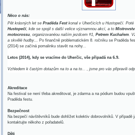
Něco o nás:
Pět krásných let se
Praděda Fest
konal v Uherčicích u Hustopečí. Poté
Hustopečí
, kde se spojil s další velice významnou akcí, a to
Mistrovstv
motocrossu
, organizovanéou naším jezdcem
#
1,
Petrem Kuchařem
. V
a skvělé hudby…
Po finančně problematickém 8. ročníku se Praděda fest 
(2014) se začíná pomalinku stavět na nohy...
Letos (2014), kdy se vracíme do Uherčic, vše připadá na 6.9.
Vzhledem k častým dotazům na to a na to... , jsme pro vás připravili od
Akreditace
Na festival se není třeba akreditovat, je zdarma a na pódium budou vpuš
Praděda festu.
Bezpečnost
Na bezpečí návštěvníků bude dohlížet kolektiv dobrovolníků. V případě 
kontaktujte někoho z pořadatelů.
Děti