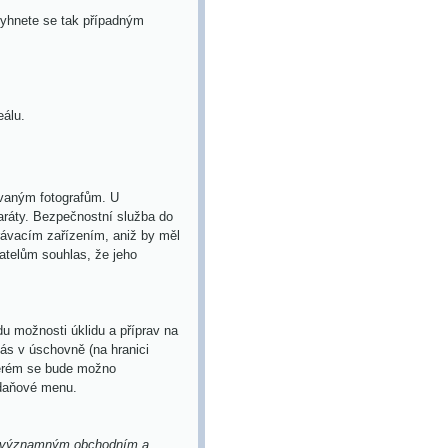
yhnete se tak případným
eálu.
ovaným fotografům. U
aráty. Bezpečnostní služba do
rávacím zařízením, aniž by měl
atelům souhlas, že jeho
du možnosti úklidu a příprav na
ás v úschovně (na hranici
terém se bude možno
ídaňové menu.
yly významným obchodním a