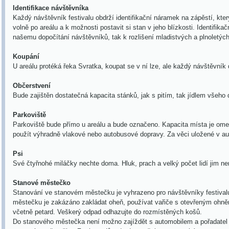
Identifikace návštěvníka
Každý návštěvník festivalu obdrží identifikační náramek na zápěstí, kte
volně po areálu a k možnosti postavit si stan v jeho blízkosti. Identifika
našemu dopočítání návštěvníků, tak k rozlišení mladistvých a plnoletých
Koupání
U areálu protéká řeka Svratka, koupat se v ní lze, ale každý návštěvník d
Občerstvení
Bude zajištěn dostatečná kapacita stánků, jak s pitím, tak jídlem všeho 
Parkoviště
Parkoviště bude přímo u areálu a bude označeno. Kapacita místa je om
použít výhradně vlakové nebo autobusové dopravy. Za věci uložené v au
Psi
Své čtyřnohé miláčky nechte doma. Hluk, prach a velký počet lidí jim ne
Stanové městečko
Stanování ve stanovém městečku je vyhrazeno pro návštěvníky festival
městečku je zakázáno zakládat oheň, používat vařiče s otevřeným ohn
včetně petard. Veškerý odpad odhazujte do rozmístěných košů.
Do stanového městečka není možno zajíždět s automobilem a pořadatel 