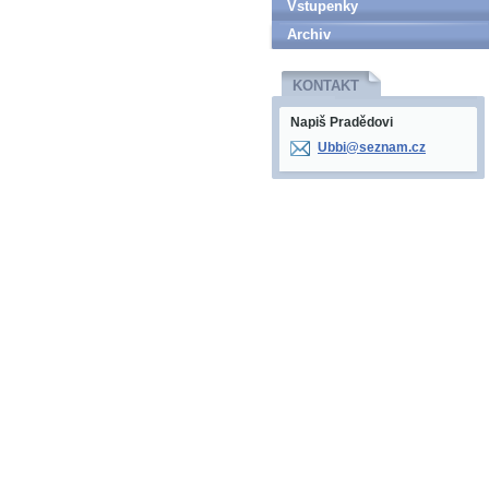
Vstupenky
Archiv
KONTAKT
Napiš Pradědovi
Ubbi@sez
nam.cz