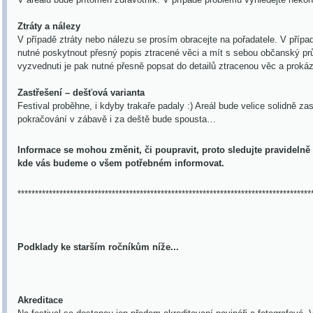
Ztráty a nálezy
V případě ztráty nebo nálezu se prosím obracejte na pořadatele. V případ
nutné poskytnout přesný popis ztracené věci a mít s sebou občanský prů
vyzvednuti je pak nutné přesně popsat do detailů ztracenou věc a proká
Zastřešení – dešťová varianta
Festival proběhne, i kdyby trakaře padaly :) Areál bude velice solidně
za
pokračování v zábavě i za deště bude spousta…
Informace se mohou změnit, či poupravit, proto sledujte pravidelně
kde vás budeme o všem potřebném informovat.
************************************************************************************
Podklady ke starším ročníkům níže...
Akreditace