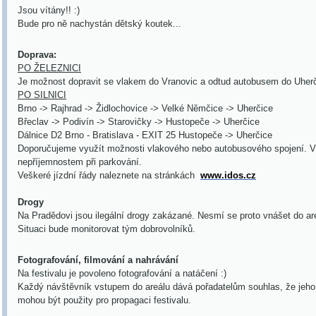
Jsou vítány!! :)
Bude pro ně nachystán dětský koutek...
Doprava:
PO ŽELEZNICI
Je možnost dopravit se vlakem do Vranovic a odtud autobusem do Uherči
PO SILNICI
Brno -> Rajhrad -> Židlochovice -> Velké Němčice -> Uherčice
Břeclav -> Podivín -> Starovičky -> Hustopeče
-> Uherčice
Dálnice D2 Brno - Bratislava - EXIT 25 Hustopeče
-> Uherčice
Doporučujeme využít možnosti vlakového nebo autobusového spojení. V
nepříjemnostem při parkování.
Veškeré jízdní řády naleznete na stránkách
www.idos.cz
Drogy
Na Pradědovi jsou ilegální drogy zakázané. Nesmí se proto vnášet do ar
Situaci bude monitorovat tým dobrovolníků.
Fotografování, filmování a nahrávání
Na festivalu je povoleno fotografování a natáčení :)
Každý návštěvník vstupem do areálu dává pořadatelům souhlas, že jeho 
mohou být použity pro propagaci festivalu.