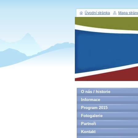
Úvodní stránka
Mapa strán
O nás / historie
Informace
Program 2015
Fotogalerie
Partneři
Kontakt