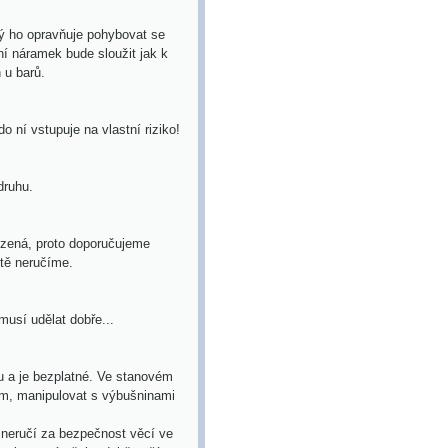
rý ho opravňuje pohybovat se
ční náramek bude sloužit jak k
 u barů.
o ní vstupuje na vlastní riziko!
druhu.
ezená, proto doporučujeme
tě neručíme.
musí udělat dobře...
u a je bezplatné. Ve stanovém
ěm, manipulovat s výbušninami
neručí za bezpečnost věcí ve