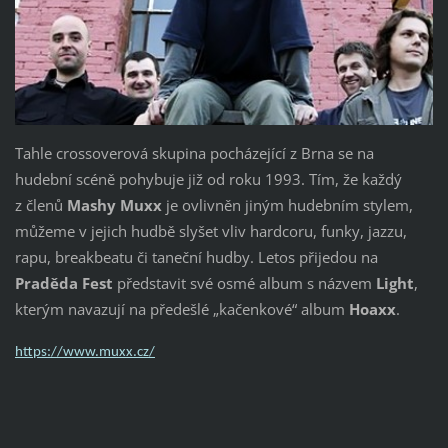
Tahle crossoverová skupina pocházející z Brna se na
hudební scéně pohybuje již od roku 1993. Tím, že každý
z členů
Mashy Muxx
je ovlivněn jiným hudebním stylem,
můžeme v jejich hudbě slyšet vliv hardcoru, funky, jazzu,
rapu, breakbeatu či taneční hudby. Letos přijedou na
Praděda Fest
představit své osmé album s názvem
Light
,
kterým navazují na předešlé „kačenkové“ album
Hoaxx
.
https://www.muxx.cz/