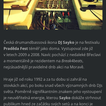
Česká drumandbassová ikona
DJ Sayko
je na festivalu
Praděda Fest
téměř jako doma. Vystupoval zde již
v letech 2009 a 2008. Navíc pochází z nedaleké Břeclavi
a momentálně je rezidentem na
Break4beats
,
nejzásadnější pravidelné dnb akci na Moravě.
Hraje již od roku 1992 a za tu dobu si zahrál na
stovkách akcí, po boku snad všech významných dnb DJs
světa. Poměrně signifikantním znakem jeho vystoupení
je neuvěřitelná energie, kterou
Sayko
dokáže strhnout
publikum hned ze začátku svých setů a na konci je