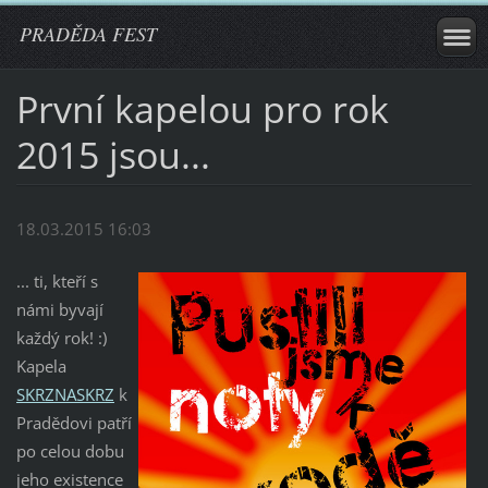
PRADĚDA FEST
První kapelou pro rok
2015 jsou...
18.03.2015 16:03
... ti, k
teří s
námi byvají
každý rok! :)
Kapela
SKRZNASKRZ
k
Pradědovi patří
po celou dobu
jeho existence