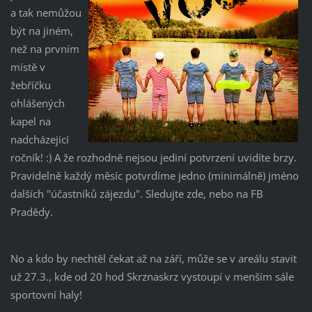
a tak nemůžou
být na jiném,
než na prvním
místě v
žebříčku
ohlášených
kapel na
nadcházející
ročník! :) A že rozhodně nejsou jediní potvrzení uvidíte brzy.
Pravidelně každý měsíc potvrdíme jedno (minimálně) jméno
dalších "účastníků zájezdu". Sledujte zde, nebo na FB
Pradědy.
No a kdo by nechtěl čekat až na září, může se v areálu stavit
už 27.3., kde od 20 hod Skrznaskrz vystoupí v menším sále
sportovní haly!