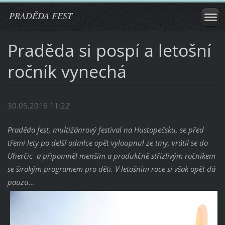
PRADĚDA FEST
Praděda si pospí a letošní
ročník vynechá
30.05.2016 11:22
Praděda fest, multižánrový festival na Hustopečsku, se před
třemi lety po delší odmlce opět vyloupnul ze tmy, vrátil se do
Uherčic a připomněl menším a produkčně střízlivým ročníkem
se širokým programem pro děti. V letošním roce si však opět dá
pauzu…