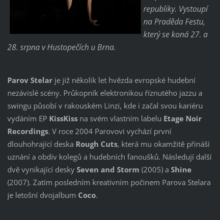
republiky. Vystoupí
na Praděda Festu,
který se koná
27. a
28. srpna v Hustopečích u Brna.
Parov Stelar
je již několik let hvězda evropské hudební
nezávislé scény. Průkopník elektronikou říznutého jazzu a
swingu působí v rakouském Linzi, kde i začal svou kariéru
vydáním EP
KissKiss
na svém vlastním labelu
Etage Noir
Recordings
. V roce 2004 Parovovi vychází první
dlouhohrající deska
Rough Cuts
, která mu okamžitě přináší
uznání a obdiv kolegů a hudebních fanoušků. Následují další
dvě vynikající desky
Seven and Storm
(2005) a
Shine
(2007). Zatím posledním kreativním počinem Parova Stelara
je letošní dvojalbum
Coco
.