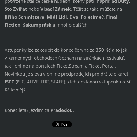
potvrzené stálice české hudební scény patří například
Buty,
Sto Zvířat
nebo
Visací Zámek
. Těšit se také můžete na
Jiřího Schmitzera
,
Midi Lidi
,
Dva
,
Poletíme?
,
Final
Fiction
,
Sakumprásk
a mnoho dalších.
Vstupenky lze zakoupit do konce června za
350 Kč
a to jak
v kamenných obchodech (seznam na stránkách festivalu),
tak i online na portálech TicketStream a Ticket Portal.
Novinkou je sleva v online předprodejích pro držitele karet
ISTC
(ISIC,
ALIVE, ITIC, STAFF
), kteří dostanou vstupenku o 50
Kč levnější.
Konec léta? Jezdím za
Pradědou
.