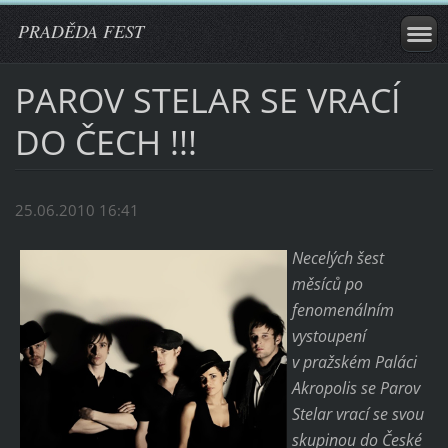
PRADĚDA FEST
PAROV STELAR SE VRACÍ
DO ČECH !!!
25.06.2010 16:41
Necelých šest
měsíců po
fenomenálním
vystoupení
v pražském Paláci
Akropolis se Parov
Stelar vrací se svou
skupinou do České