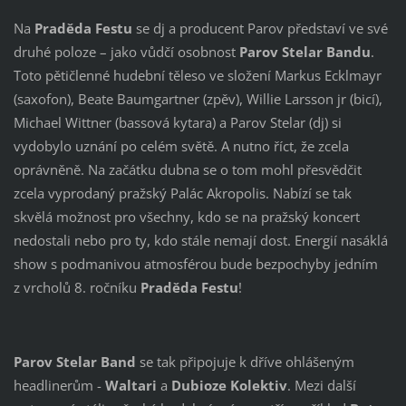
Na
Praděda Festu
se dj a producent Parov představí ve své
druhé poloze – jako vůdčí osobnost
Parov Stelar Bandu
.
Toto pětičlenné hudební těleso ve složení Markus Ecklmayr
(saxofon), Beate Baumgartner (zpěv), Willie Larsson jr (bicí),
Michael Wittner (bassová kytara) a Parov Stelar (dj) si
vydobylo uznání po celém světě. A nutno říct, že zcela
oprávněně. Na začátku dubna se o tom mohl přesvědčit
zcela vyprodaný pražský Palác Akropolis. Nabízí se tak
skvělá možnost pro všechny, kdo se na pražský koncert
nedostali nebo pro ty, kdo stále nemají dost. Energií nasáklá
show s podmanivou atmosférou bude bezpochyby jedním
z vrcholů 8. ročníku
Praděda Festu
!
Parov Stelar Band
se tak připojuje k dříve ohlášeným
headlinerům -
Waltari
a
Dubioze Kolektiv
. Mezi další